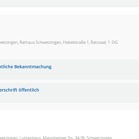
etzingen, Rathaus Schwetzingen, Hebelstraße 1, Ratssaal, 1. OG
ntliche Bekanntmachung
rschrift öffentlich
wetzingen, Lutherhaus, Mannheimer Str. 34-36, Schwetzingen