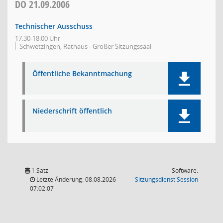
DO
21.09.2006
Technischer Ausschuss
17:30-18:00 Uhr
Schwetzingen, Rathaus - Großer Sitzungssaal
Öffentliche Bekanntmachung
Niederschrift öffentlich
1 Satz
Software:
(Wird in
Letzte Änderung: 08.08.2026
Sitzungsdienst
Session
07:02:07