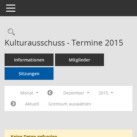
Toggle navigation
Rechercheauswahl
Kulturausschuss - Termine 2015
Informationen
Mitglieder
Sitzungen
Monat
Dezember
2015
Aktuell
Gremium auswählen
Keine Daten gefunden.