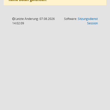
Letzte Änderung: 07.08.2026
Software:
Sitzungsdienst
(Wird in
14:02:09
Session