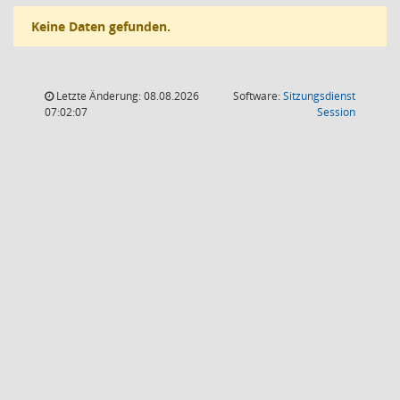
Keine Daten gefunden.
Letzte Änderung: 08.08.2026
Software:
Sitzungsdienst
(Wird in
07:02:07
Session