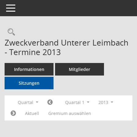
Toggle navigation
Rechercheauswahl
Zweckverband Unterer Leimbach
- Termine 2013
Informationen
Mitglieder
Sitzungen
Quartal
Quartal 1
2013
Aktuell
Gremium auswählen