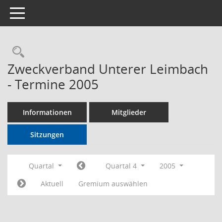
Toggle navigation
Rechercheauswahl
Zweckverband Unterer Leimbach
- Termine 2005
Informationen
Mitglieder
Sitzungen
Quartal
Quartal 4
2005
Aktuell
Gremium auswählen