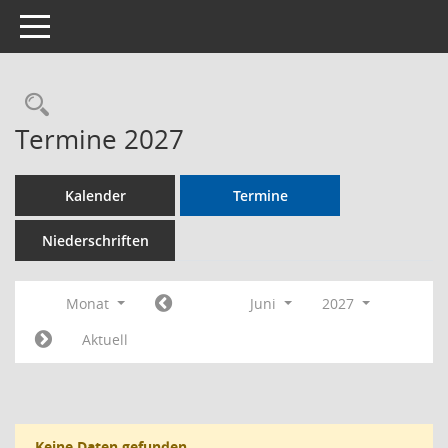
Toggle navigation
Rechercheauswahl
Termine 2027
Kalender
Termine
Niederschriften
Monat
Juni
2027
Aktuell
Keine Daten gefunden.