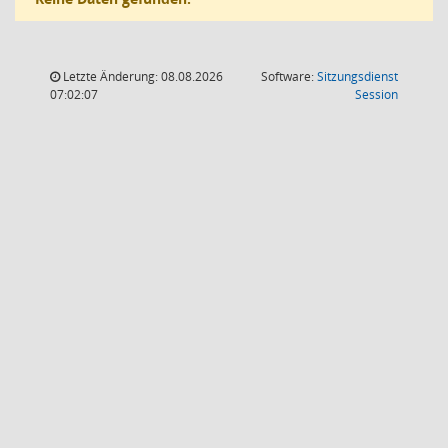
Letzte Änderung: 08.08.2026
Software:
Sitzungsdienst
(Wird in
07:02:07
Session