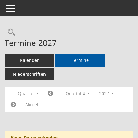
Toggle navigation
Rechercheauswahl
Termine 2027
Kalender
Termine
Niederschriften
Quartal
Quartal 4
2027
Aktuell
Keine Daten gefunden.