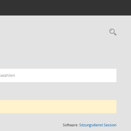
Rec
swählen
(Wird in
Software:
Sitzungsdienst
Session