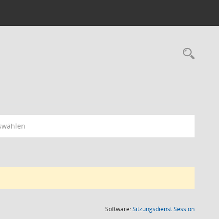
Rec
swählen
(Wird in
Software:
Sitzungsdienst
Session