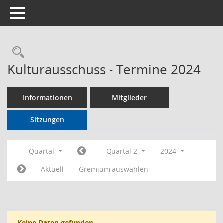
Toggle navigation
Rechercheauswahl
Kulturausschuss - Termine 2024
Informationen
Mitglieder
Sitzungen
Quartal
Quartal 2
2024
Aktuell
Gremium auswählen
Keine Daten gefunden.