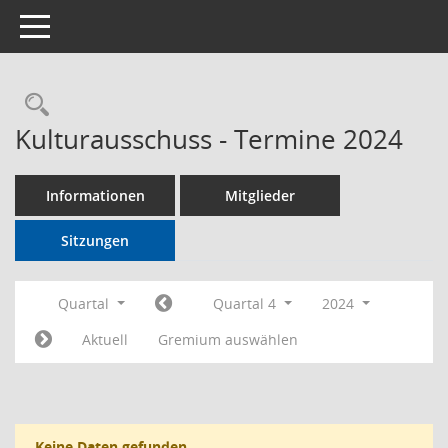
Toggle navigation
Rechercheauswahl
Kulturausschuss - Termine 2024
Informationen
Mitglieder
Sitzungen
Quartal
Quartal 4
2024
Aktuell
Gremium auswählen
Keine Daten gefunden.