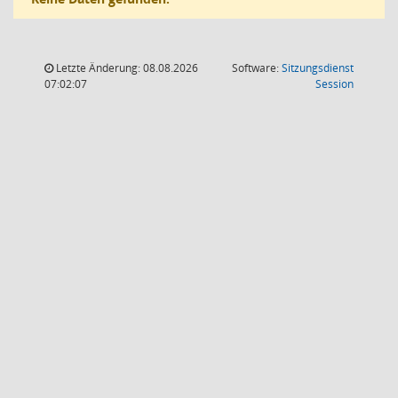
Letzte Änderung: 08.08.2026
Software:
Sitzungsdienst
(Wird in
07:02:07
Session