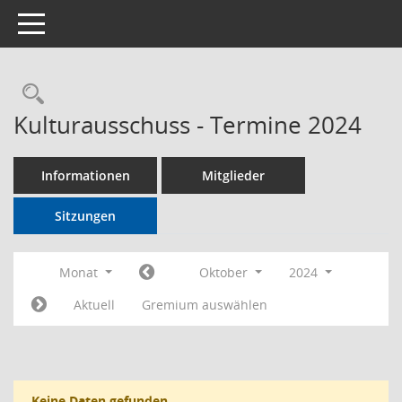
Toggle navigation
Rechercheauswahl
Kulturausschuss - Termine 2024
Informationen
Mitglieder
Sitzungen
Monat
Oktober
2024
Aktuell
Gremium auswählen
Keine Daten gefunden.