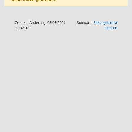
Letzte Änderung: 08.08.2026
Software:
Sitzungsdienst
(Wird in
07:02:07
Session