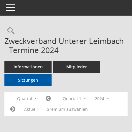
Toggle navigation
Rechercheauswahl
Zweckverband Unterer Leimbach
- Termine 2024
Informationen
Mitglieder
Sitzungen
Quartal
Quartal 1
2024
Aktuell
Gremium auswählen