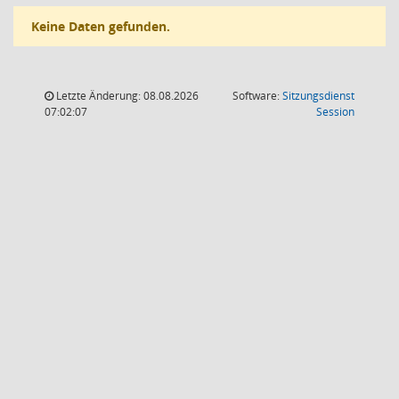
Keine Daten gefunden.
Letzte Änderung: 08.08.2026
Software:
Sitzungsdienst
(Wird in
07:02:07
Session