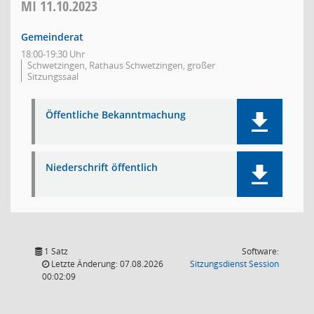
MI
11.10.2023
Gemeinderat
18:00-19:30 Uhr
Schwetzingen, Rathaus Schwetzingen, großer
Sitzungssaal
Öffentliche Bekanntmachung
Niederschrift öffentlich
1 Satz
Software:
(Wird in
Letzte Änderung: 07.08.2026
Sitzungsdienst
Session
00:02:09