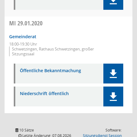
MI
29.01.2020
Gemeinderat
18:00-19:30 Uhr
Schwetzingen, Rathaus Schwetzingen, großer
Sitzungssaal
Öffentliche Bekanntmachung
Niederschrift öffentlich
10 Sätze
Software:
(Wird in
Letzte Änderung: 07.08.2026
Sitzungsdienst
Session