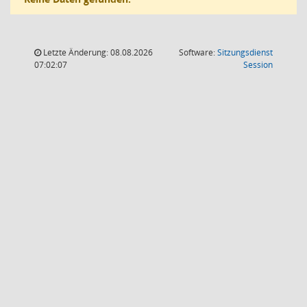
Letzte Änderung: 08.08.2026
Software:
Sitzungsdienst
(Wird in
07:02:07
Session