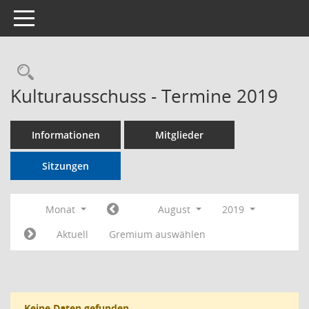
Toggle navigation
Rechercheauswahl
Kulturausschuss - Termine 2019
Informationen
Mitglieder
Sitzungen
Monat
August
2019
Aktuell
Gremium auswählen
Keine Daten gefunden.