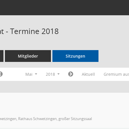
t - Termine 2018
Mitglieder
Sitzungen
Mai
2018
Aktuell
Gremium au
wetzingen, Rathaus Schwetzingen, großer Sitzungssaal