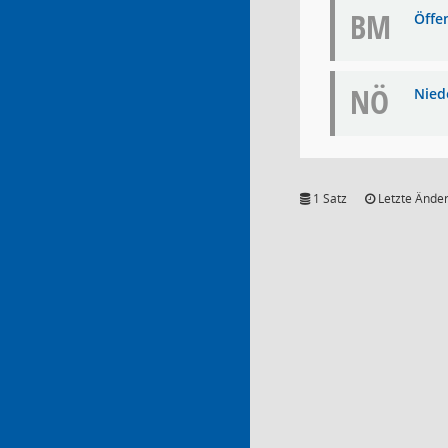
BM
Öffe
NÖ
Niede
1 Satz
Letzte Änder