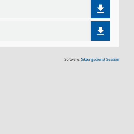
(Wird in
Software:
Sitzungsdienst
Session