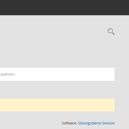
Rec
swählen
(Wird in
Software:
Sitzungsdienst
Session