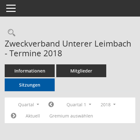
Toggle navigation
Rechercheauswahl
Zweckverband Unterer Leimbach
- Termine 2018
Informationen
Mitglieder
Sitzungen
Quartal
Quartal 1
2018
Aktuell
Gremium auswählen