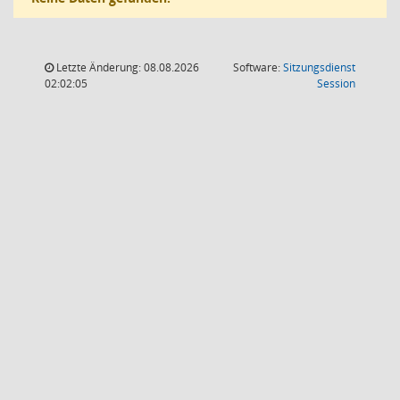
Letzte Änderung: 08.08.2026
Software:
Sitzungsdienst
(Wird in
02:02:05
Session