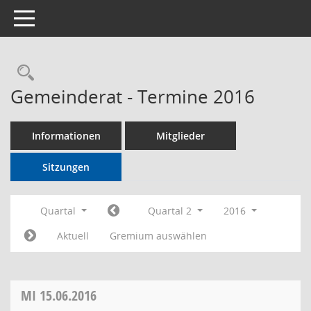
Toggle navigation
Rechercheauswahl
Gemeinderat - Termine 2016
Informationen
Mitglieder
Sitzungen
Quartal
Quartal 2
2016
Aktuell
Gremium auswählen
MI
15.06.2016