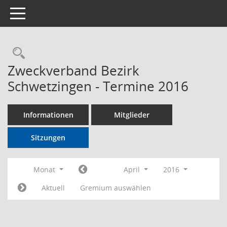
Toggle navigation
Rechercheauswahl
Zweckverband Bezirk
Schwetzingen - Termine 2016
Informationen
Mitglieder
Sitzungen
Monat
April
2016
Aktuell
Gremium auswählen