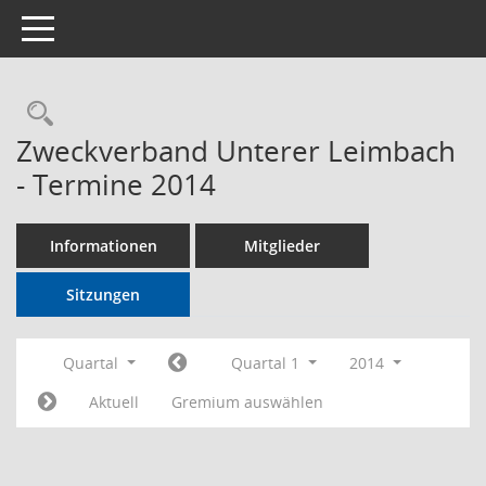
Toggle navigation
Rechercheauswahl
Zweckverband Unterer Leimbach
- Termine 2014
Informationen
Mitglieder
Sitzungen
Quartal
Quartal 1
2014
Aktuell
Gremium auswählen