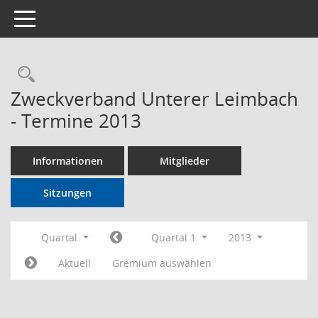
Toggle navigation
Rechercheauswahl
Zweckverband Unterer Leimbach
- Termine 2013
Informationen
Mitglieder
Sitzungen
Quartal
Quartal 1
2013
Aktuell
Gremium auswählen