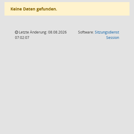
Keine Daten gefunden.
Letzte Änderung: 08.08.2026
Software:
Sitzungsdienst
(Wird in
07:02:07
Session