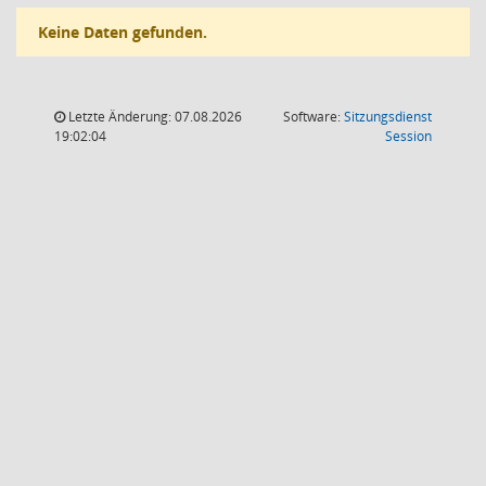
Keine Daten gefunden.
Letzte Änderung: 07.08.2026
Software:
Sitzungsdienst
(Wird in
19:02:04
Session