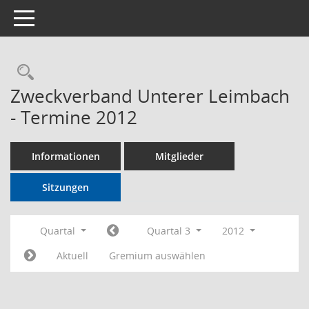
Toggle navigation
Rechercheauswahl
Zweckverband Unterer Leimbach
- Termine 2012
Informationen
Mitglieder
Sitzungen
Quartal
Quartal 3
2012
Aktuell
Gremium auswählen