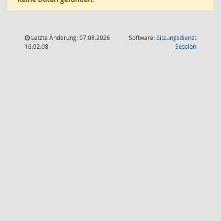
Letzte Änderung: 07.08.2026
Software:
Sitzungsdienst
(Wird in
16:02:08
Session