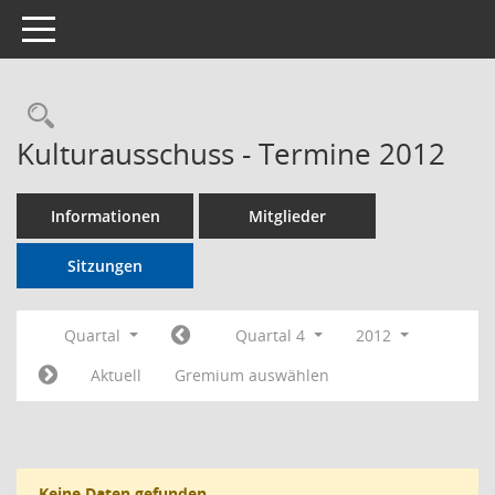
Toggle navigation
Rechercheauswahl
Kulturausschuss - Termine 2012
Informationen
Mitglieder
Sitzungen
Quartal
Quartal 4
2012
Aktuell
Gremium auswählen
Keine Daten gefunden.