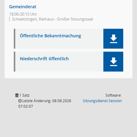
Gemeinderat
18:00-20:15 Uhr
Schwetzingen, Rathaus - Großer Sitzungssaal
Öffentliche Bekanntmachung
Niederschrift öffentlich
1 Satz
Software:
(Wird in
Letzte Änderung: 08.08.2026
Sitzungsdienst
Session
07:02:07