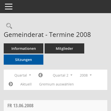
Toggle navigation
Rechercheauswahl
Gemeinderat - Termine 2008
Informationen
Mitglieder
Sitzungen
Quartal
Quartal 2
2008
Aktuell
Gremium auswählen
FR
13.06.2008