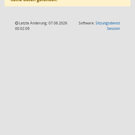
Letzte Änderung: 07.08.2026
Software:
Sitzungsdienst
(Wird in
00:02:09
Session