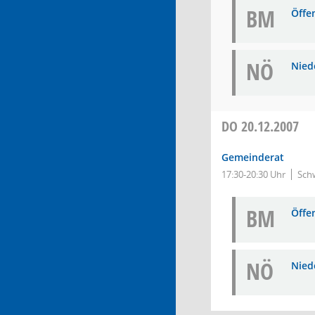
BM
Öffe
NÖ
Niede
DO
20.12.2007
Gemeinderat
17:30-20:30 Uhr
Schw
BM
Öffe
NÖ
Niede