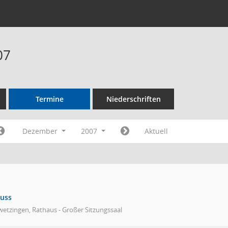
07
Termine
Niederschriften
Dezember
2007
Aktuell
huss
etzingen, Rathaus - Großer Sitzungssaal