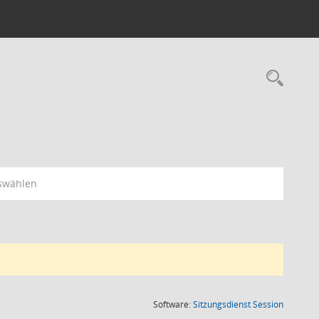
Rec
swählen
(Wird in
Software:
Sitzungsdienst
Session