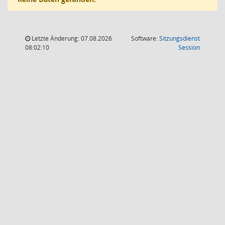
Letzte Änderung: 07.08.2026
Software:
Sitzungsdienst
(Wird in
08:02:10
Session