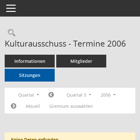
Toggle navigation
Rechercheauswahl
Kulturausschuss - Termine 2006
Informationen
Mitglieder
Sitzungen
Quartal
Quartal 3
2006
Aktuell
Gremium auswählen
Keine Daten gefunden.