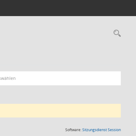
Rec
swählen
(Wird in
Software:
Sitzungsdienst
Session