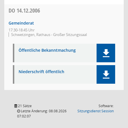
DO
14.12.2006
Gemeinderat
17:30-18:45 Uhr
Schwetzingen, Rathaus - Großer Sitzungssaal
Öffentliche Bekanntmachung
Niederschrift öffentlich
21 Sätze
Software:
(Wird in
Letzte Änderung: 08.08.2026
Sitzungsdienst
Session
07:02:07