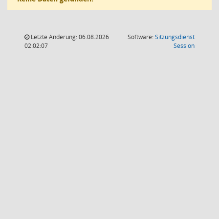
Letzte Änderung: 06.08.2026
Software:
Sitzungsdienst
(Wird in
02:02:07
Session