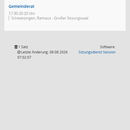
Gemeinderat
17:30-20:20 Uhr
Schwetzingen, Rathaus - Großer Sitzungssaal
1 Satz
Software:
(Wird in
Letzte Änderung: 08.08.2026
Sitzungsdienst
Session
07:02:07