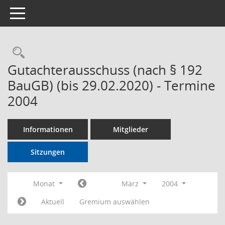
Toggle navigation
Rechercheauswahl
Gutachterausschuss (nach § 192
BauGB) (bis 29.02.2020) - Termine
2004
Informationen
Mitglieder
Sitzungen
Monat
März
2004
Aktuell
Gremium auswählen