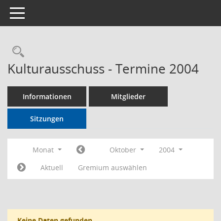
Toggle navigation
Rechercheauswahl
Kulturausschuss - Termine 2004
Informationen
Mitglieder
Sitzungen
Monat
Oktober
2004
Aktuell
Gremium auswählen
Keine Daten gefunden.