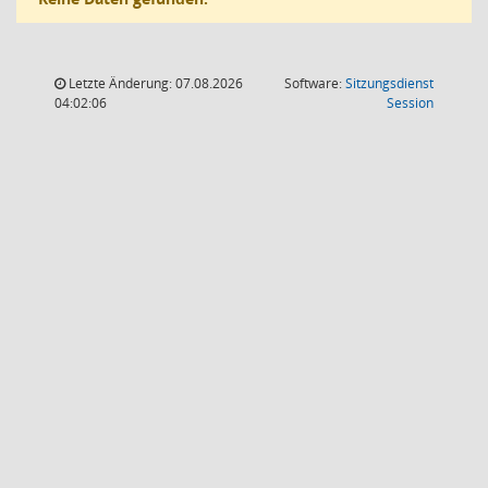
Letzte Änderung: 07.08.2026
Software:
Sitzungsdienst
(Wird in
04:02:06
Session