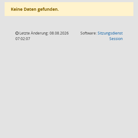
Keine Daten gefunden.
Letzte Änderung: 08.08.2026
Software:
Sitzungsdienst
(Wird in
07:02:07
Session