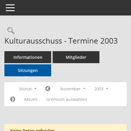
Toggle navigation
Rechercheauswahl
Kulturausschuss - Termine 2003
Informationen
Mitglieder
Sitzungen
Monat
November
2003
Aktuell
Gremium auswählen
Keine Daten gefunden.