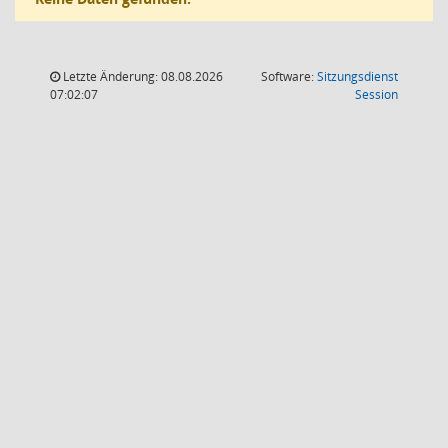
Letzte Änderung: 08.08.2026
Software:
Sitzungsdienst
(Wird in
07:02:07
Session