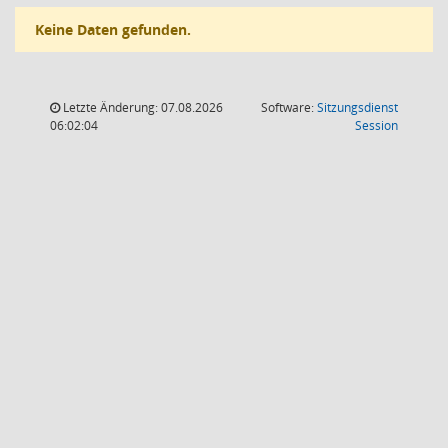
Keine Daten gefunden.
Letzte Änderung: 07.08.2026
Software:
Sitzungsdienst
(Wird in
06:02:04
Session