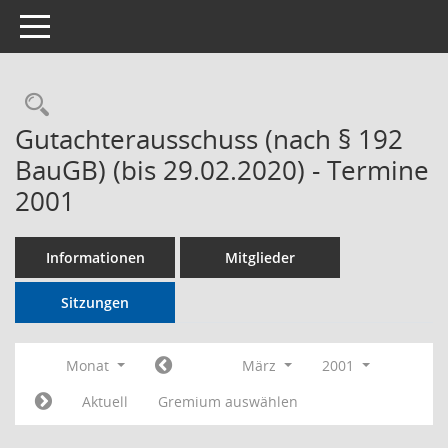
Toggle navigation
Rechercheauswahl
Gutachterausschuss (nach § 192
BauGB) (bis 29.02.2020) - Termine
2001
Informationen
Mitglieder
Sitzungen
Monat
März
2001
Aktuell
Gremium auswählen