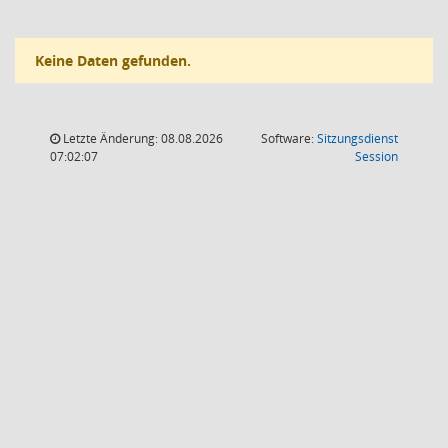
Keine Daten gefunden.
Letzte Änderung: 08.08.2026
Software:
Sitzungsdienst
(Wird in
07:02:07
Session