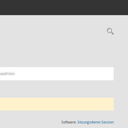
Rec
swählen
(Wird in
Software:
Sitzungsdienst
Session