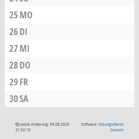
25
MO
26
DI
27
MI
28
DO
29
FR
30
SA
Letzte Änderung: 06.08.2026
Software:
Sitzungsdienst
(Wird in
21:02:10
Session