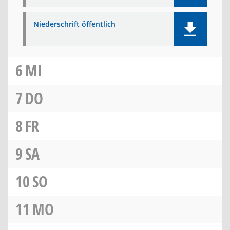
Niederschrift öffentlich
6
MI
7
DO
8
FR
9
SA
10
SO
11
MO