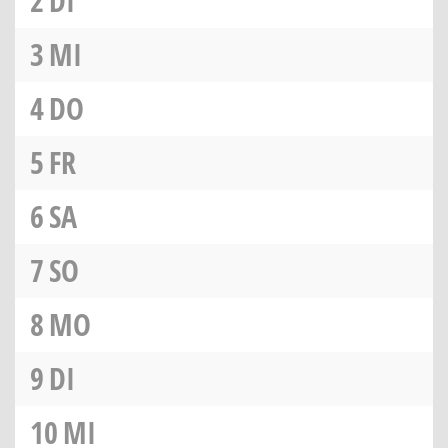
2
DI
3
MI
4
DO
5
FR
6
SA
7
SO
8
MO
9
DI
10
MI