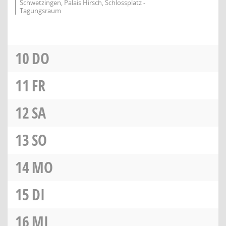
Schwetzingen, Palais Hirsch, Schlossplatz -
Tagungsraum
10
DO
11
FR
12
SA
13
SO
14
MO
15
DI
16
MI