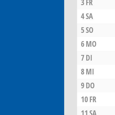
3
FR
4
SA
5
SO
6
MO
7
DI
8
MI
9
DO
10
FR
11
SA