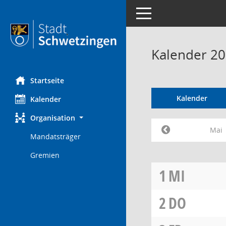
Toggle navigation
Kalender 20
Startseite
Kalender
Kalender
Organisation
Mai
Mandatsträger
Gremien
1
MI
2
DO