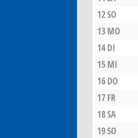
12
SO
13
MO
14
DI
15
MI
16
DO
17
FR
18
SA
19
SO