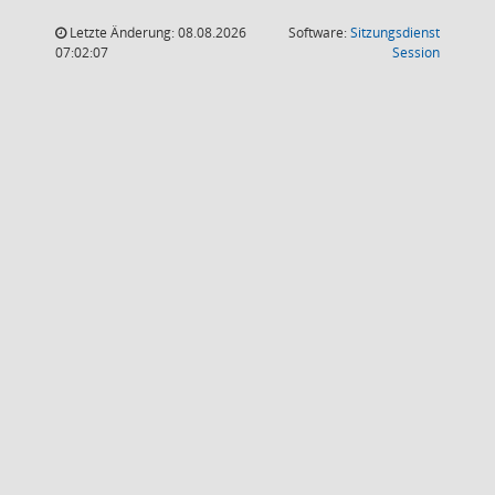
Letzte Änderung: 08.08.2026
Software:
Sitzungsdienst
(Wird in
07:02:07
Session