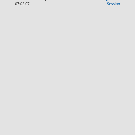
(Wird in
07:02:07
Session