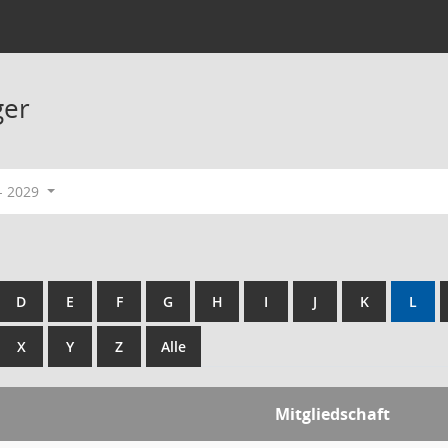
ger
- 2029
D
E
F
G
H
I
J
K
L
X
Y
Z
Alle
Mitgliedschaft