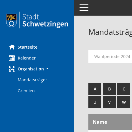
Toggle navigation
Mandatsträ
Startseite
Wahlperiode 2024 
Kalender
Organisation
Mandatsträger
A
B
C
Gremien
U
V
W
Name