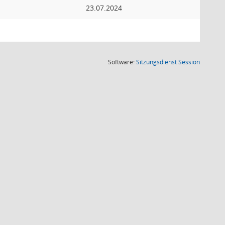
23.07.2024
(Wird in
Software:
Sitzungsdienst
Session